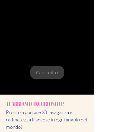
Carica altro
Ti abbiamo incuriosito?
Pronto a portare X’travaganza e
raffinatezza francese in ogni angolo del
mondo?