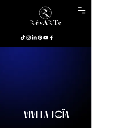
Vivi LA J ÏA