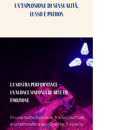
Un’esplosione di sensualità,
lusso e pathos
La nostra performance –
Un'audace sinfonia di arte ed
emozione
In una notte balinese, tra luci soffuse
e un’atmosfera avvolgente, il sipario