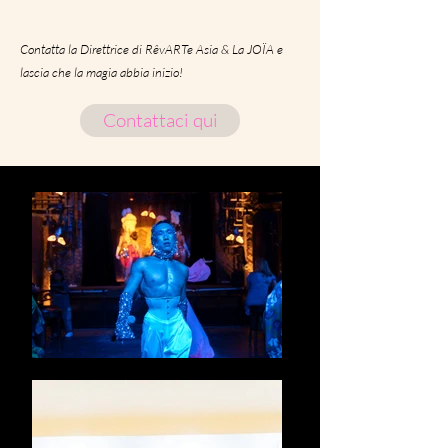
Contatta la Direttrice di RêvARTe Asia & La JOÏA e
lascia che la magia abbia inizio!
Contattaci qui