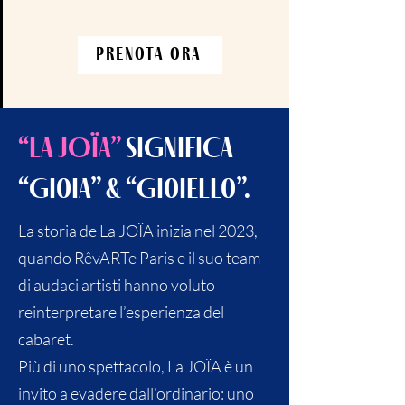
Prenota ora
“La JOÏA”
SIGNIFICA
“Gioia” & “Gioiello”.
La storia de La JOÏA inizia nel 2023,
quando RêvARTe Paris e il suo team
di audaci artisti hanno voluto
reinterpretare l’esperienza del
cabaret.
Più di uno spettacolo, La JOÏA è un
invito a evadere dall’ordinario: uno