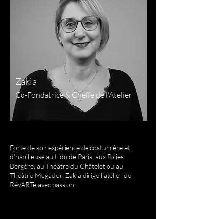
Zakia
Co-Fondatrice & Cheffe de l'Atelier
Forte de son expérience de costumière et
d'habilleuse au Lido de Paris, aux Folies
Bergère, au Théâtre du Châtelet ou au
Théâtre Mogador, Zakia dirige l'atelier de
RêvARTe avec passion.