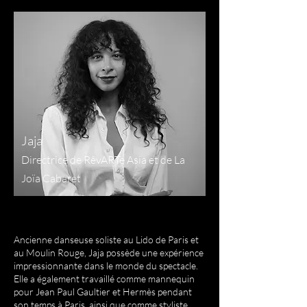
Jaja
Directrice de RêvARTe Asia et de La
Joïa Cabaret
Ancienne danseuse soliste au Lido de Paris et
au Moulin Rouge, Jaja possède une expérience
impressionnante dans le monde du spectacle.
Elle a également travaillé comme mannequin
pour Jean Paul Gaultier et Hermès pendant
son temps à Paris, ainsi que comme styliste