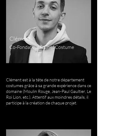
Clément
Co-Fondateur & Chef Costume
Clément est à la tête de notre département
costumes grâce à sa grande expérience dans ce
domaine (Moulin Rouge, Jean-Paul Gaultier, Le
Roi Lion, etc.). Attentif aux moindres détails, il
participe à la création de chaque projet.