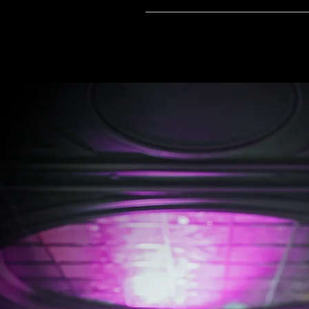
Les costumes de RêvARTe sont méticu
qualité pour chaque performance.