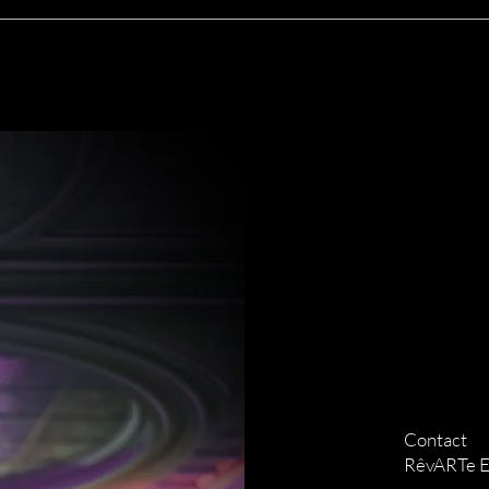
leusement conçus et fabriqués par notre équipe experte pour garantir 
Contact
RêvARTe 