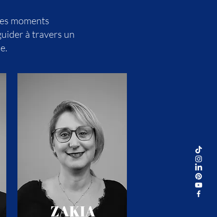
 des moments
guider à travers un
e.
ZAKIA