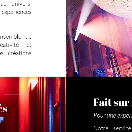
u univers,
 expériences
ensemble de
éativité et
s créations
Fait su
és
Pour une expér
Notre servic