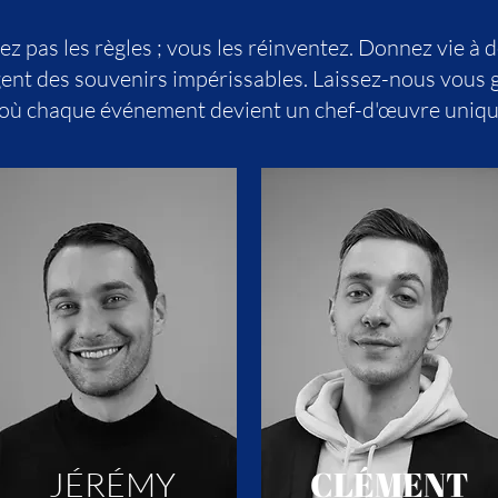
ez pas les règles ; vous les réinventez. Donnez vie à
gent des souvenirs impérissables. Laissez-nous vous 
s, où chaque événement devient un chef-d'œuvre uniqu
CLÉMENT
JÉRÉMY