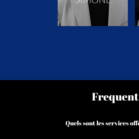
Frequent
Quels sont les services o
RêvARTe offre : Entertainment sur-m