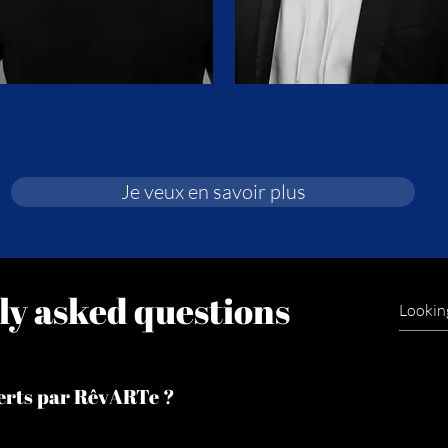
Je veux en savoir plus
ly asked questions
fferts par RêvARTe ?
esure Recherche de talents Costumes et Conception des décors Mise e