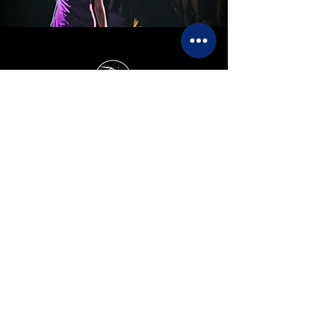
L'arte dell'intrattenimento su
misura
Contatto
RêvARTe Europa
Perché sceglierci
Cosa facciamo
Portfolio
La JOÏA
Informativa sulla privacy