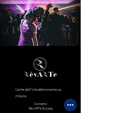
L'arte dell'intrattenimento su
misura
Contatto
RêvARTe Europa