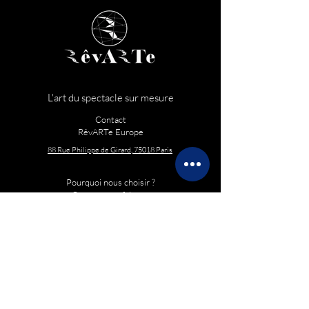
L'art du spectacle sur mesure
Contact
RêvARTe Europe
88 Rue Philippe de Girard, 75018 Paris
Pourquoi nous choisir ?
Ce que nous faisons
Portfolio
La JOÏA CABARET
Politique de confidentialité
Conditions d'utilisation
Contact
RêvARTe Asia